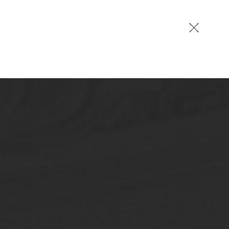
EN
German
English