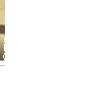
KÜNSTLERISCHES
BETRIEBSBÜRO
Foto: Jörg Singer
(KBB)
Im Künstlerischen Betriebsbüro (KBB) laufen die Fäden
rund um die Veranstaltungen der HMT zusammen. Hier
werden Konzerte, Vorstellungen, Konferenzen und
Wettbewerbe organisiert – vom Kartenvorverkauf über
den Abenddienst bis zur GEMA-Abrechnung, die
Terminpläne für die größeren Räume koordiniert, die