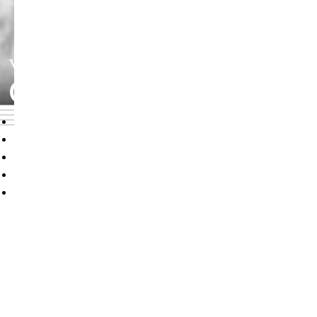
WISSENSCHAFTLICHE
QUALIFIKATIONEN
Übersicht
Wissenschaftliche Qualifikationen
Publikationen
Forschung
Veranstaltungen
HABILITATION AN DER
HMT LEIPZIG