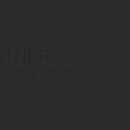
STNER
scher Gesang/Musiktheater
(Lehrauftrag)
.Leistner@hmt-leipzig.de