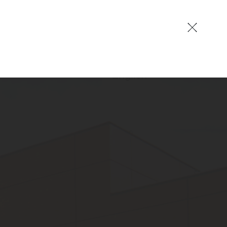
EN
German
English