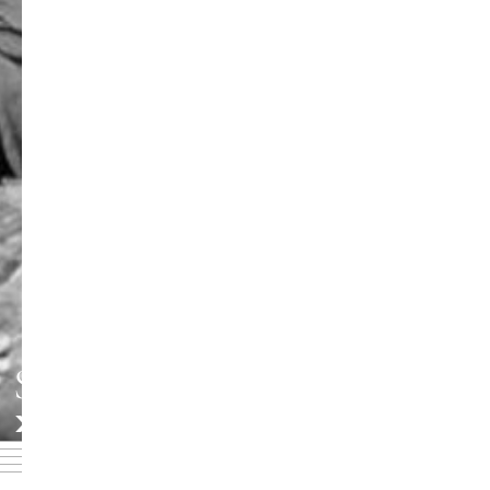
SCHAUSPIELINSTITUT
»HANS OTTO«