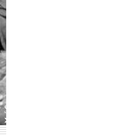
SCHAUSPIELINSTITUT
»HANS OTTO«