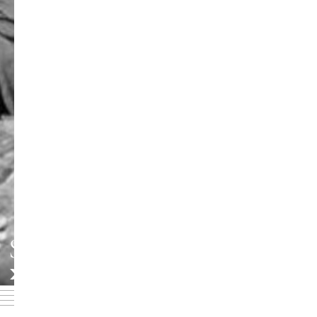
SCHAUSPIELINSTITUT
»HANS OTTO«