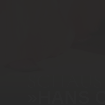
SCHAUS
»HANS 