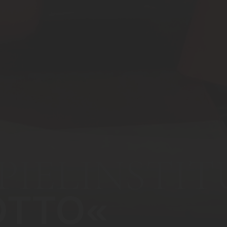
PIELINSTIT
OTTO«