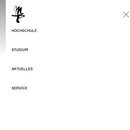
DE
Deutsch
HMT Leipzig
HOCHSCHULE
Englisch
NEWS & EVENTS
STUDIUM
AKTUELLES
ZURÜCK
SERVICE