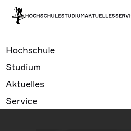
HOCHSCHULE
STUDIUM
AKTUELLES
SERVI
HOCHSCHULE
STUDIUM
AKTUELLES
SERVI
HMT Leipz
Hochschule
Studium
NEWS & E
Aktuelles
Service
ZURÜCK