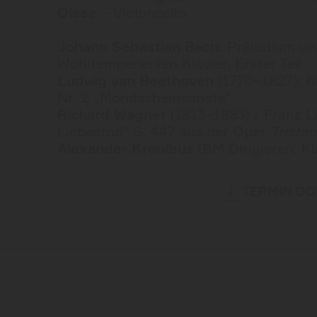
Olesz
– Violoncello
Johann Sebastian Bach:
Präludium un
Wohltemperierten Klavier, Erster Teil
Ludwig van Beethoven
(1770–1827): Kl
Nr. 2 „Mondscheinsonate“
Richard Wagner
(1813–1883) / Franz Li
Liebestod" S. 447 aus der Oper
Tristan
Alexander Kronibus
(BM Dirigieren, Kl
TERMIN D