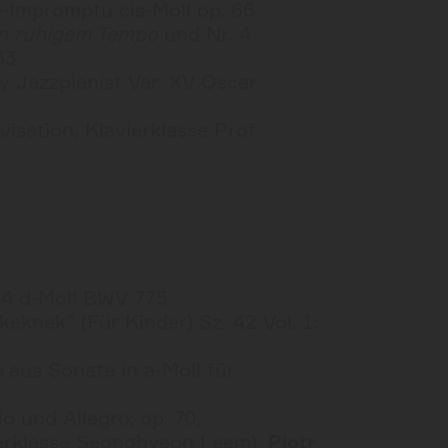
-Impromptu cis-Moll op. 66
In ruhigem Tempo
und Nr. 4
33
y Jazzpianist Var. XV Oscar
sation, Klavierklasse Prof.
 4 d-Moll BWV 775
eknek” (Für Kinder) Sz. 42 Vol. 1:
o
aus Sonate in a-Moll für
 und Allegro, op. 70,
ierklasse Seonghyeon Leem),
Piotr