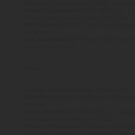
Frédéric Chopin
(1810–1849): Fantasie
Robert Schumann
(1810–1856): Nr. 1
Bewegt
aus "Gesänge der Frühe" op. 1
Bill Dobbins
(*1947): The Contemporar
Peterson
Eric Rohrbach
(BM Komposition/Improvi
Alexander Meinel)
-------
Pause
-------
Johann Sebastian Bach:
Invention Nr.
Béla Bartók
(1881–1945): aus “Gyermek
XX,XXI
Franz Schubert
(1797–1828): II.
Adagi
Arpeggione und Klavier, D. 821
Robert Schumann:
I.
Adagio
aus Adagio
Jin Seok Jeong
(BM Violoncello, Klav