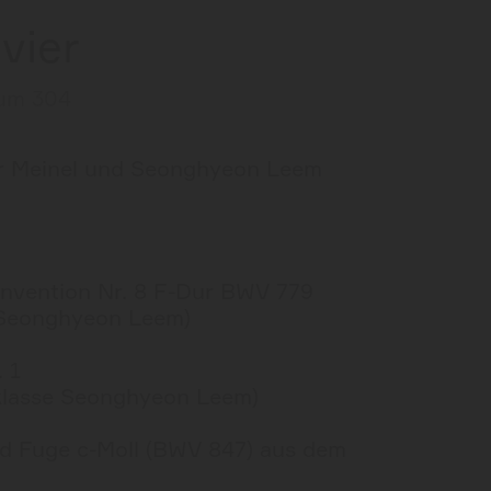
vier
aum 304
er Meinel und Seonghyeon Leem
Invention Nr. 8 F-Dur BWV 779
e Seonghyeon Leem)
 1
klasse Seonghyeon Leem)
d Fuge c-Moll (BWV 847) aus dem