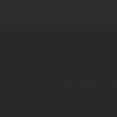
HMT Leipzig
Aktuelles
Hochschule für 
»Felix Mendelss
Grassistraße 8
04107 Leipzig