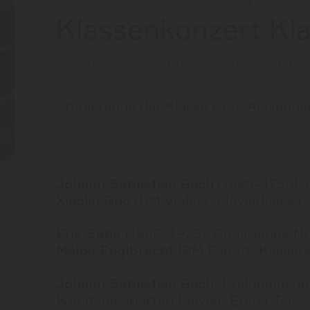
Sonntag, 12. Juli 2026 16:00 Uhr
Klassenkonzert Kla
HMT, Grassistraße 8, Probesaal, R
Studierende der Klasse Prof. Alexand
Johann Sebastian Bach
(1685–1750): 
Xiaolin Guo
(BM Violine, Klavierklass
Erik Satie
(1866–1925): Gnossienne Nr.
Malou Englbrecht
(BM Fagott, Klavier
Johann Sebastian Bach:
Präludium un
Wohltemperierten Klavier, Erster Teil