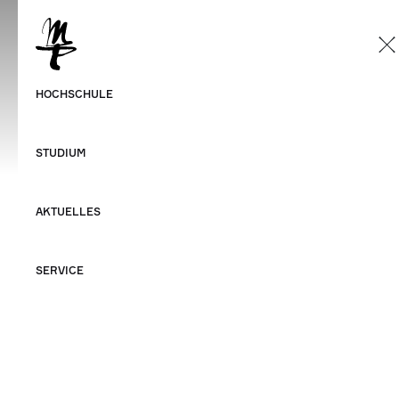
DE
Deutsch
HMT Leipzig
HOCHSCHULE
Englisch
NEWS & EVENTS
STUDIUM
AKTUELLES
ZURÜCK
SERVICE