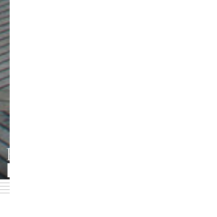
HMT LEIPZIG
Foto: Jörg Singer
DOWNLOADBEREICH