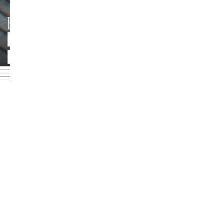
HMT LEIPZIG
PERSONEN UND
Foto: Jörg Singer
KONTAKTE
Geben Sie einen Nachnamen im Suchfeld ein oder
verwenden Sie eine der Filterboxen, um die gewünschte
Person zu finden: