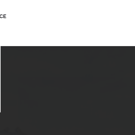
CE
CE