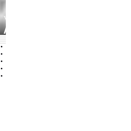
WISSENSCHAFT
AN DER HMT LEIPZIG
Übersicht
Wissenschaftliche Qualifikationen
Publikationen
Forschung
Veranstaltungen
Denken, Forschen,
Vermitteln