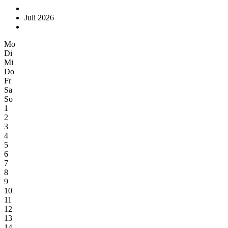
Juli 2026
Mo
Di
Mi
Do
Fr
Sa
So
1
2
3
4
5
6
7
8
9
10
11
12
13
14