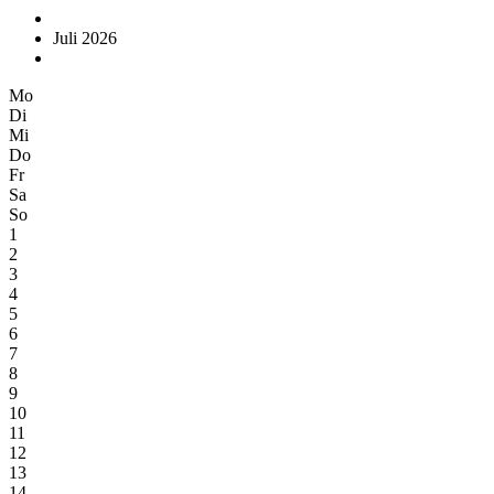
Juli 2026
Mo
Di
Mi
Do
Fr
Sa
So
1
2
3
4
5
6
7
8
9
10
11
12
13
14