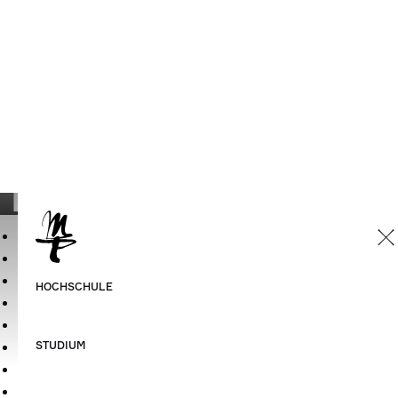
HMT Leipzig
Hochschule
Fachrichtungen und Institute
Institut für Musikwissenschaft
Lehrende
Grassistraße 8
04107 Leipzig
Telefon:
+49 341 2144 55
Telefax: +49 341 2144 503
E-Mail:
rektor@hmt-leipzig.de
»HMT-Campus«
Bibliothek und Archiv
Personen und Kontakte
Die HMT fördern!
Sitemap
Datenschutzerklärung
Impressum