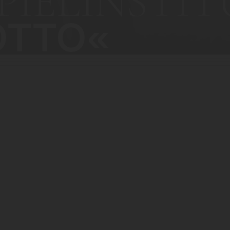
PIELINSTIT
OTTO«