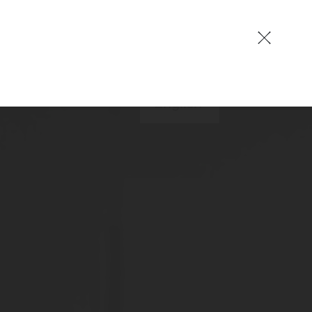
EN
German
English