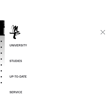
Grassistraße 8
04107 Leipzig
Telefon:
+49 341 2144 55
Telefax: +49 341 2144 503
E-Mail:
rektor@hmt-leipzig.de
»HMT-Campus«
Bibliothek und Archiv
Personen und Kontakte
Die HMT fördern!
Sitemap
Datenschutzerklärung
Impressum
©HMT Leipzig 2026