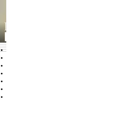
DRAMATURGIE
LEHRENDE AKTUELL
Übersicht
Aktuelles
Profil
Studiengang
Studienorganisation
Lehrende
Forschung
An der Fachrichtung Dramaturgie unterrichten als