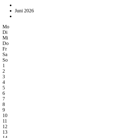
Juni 2026
Mo
Di
Mi
Do
Fr
Sa
So
1
2
3
4
5
6
7
8
9
10
11
12
13
14