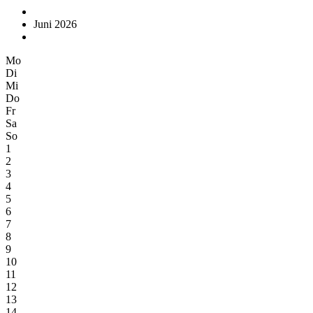
Juni 2026
Mo
Di
Mi
Do
Fr
Sa
So
1
2
3
4
5
6
7
8
9
10
11
12
13
14