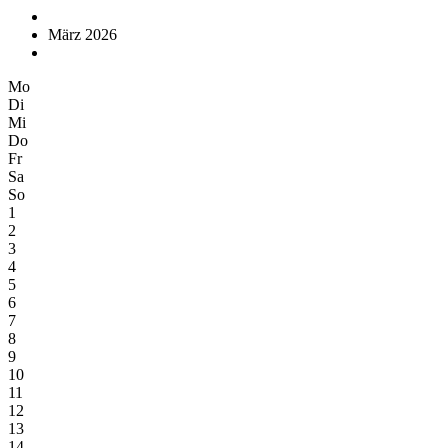
März 2026
Mo
Di
Mi
Do
Fr
Sa
So
1
2
3
4
5
6
7
8
9
10
11
12
13
14