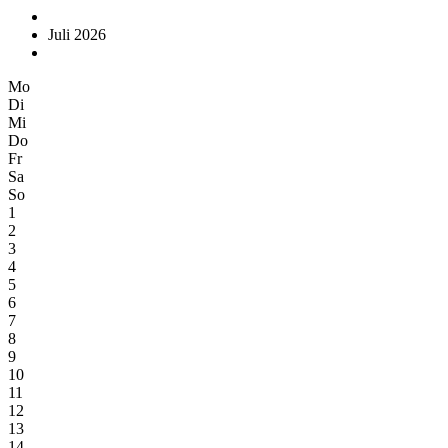
Juli 2026
Mo
Di
Mi
Do
Fr
Sa
So
1
2
3
4
5
6
7
8
9
10
11
12
13
14