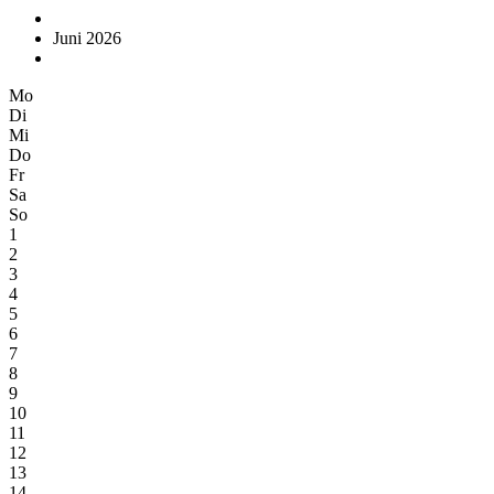
Juni 2026
Mo
Di
Mi
Do
Fr
Sa
So
1
2
3
4
5
6
7
8
9
10
11
12
13
14