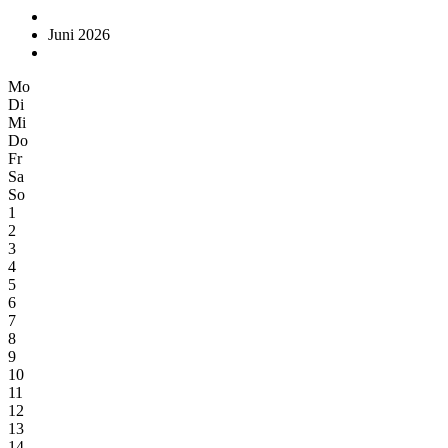
Juni 2026
Mo
Di
Mi
Do
Fr
Sa
So
1
2
3
4
5
6
7
8
9
10
11
12
13
14