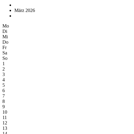
März 2026
Mo
Di
Mi
Do
Fr
Sa
So
1
2
3
4
5
6
7
8
9
10
11
12
13
14