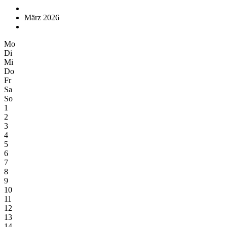
März 2026
Mo
Di
Mi
Do
Fr
Sa
So
1
2
3
4
5
6
7
8
9
10
11
12
13
14