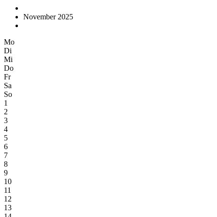
November 2025
Mo
Di
Mi
Do
Fr
Sa
So
1
2
3
4
5
6
7
8
9
10
11
12
13
14