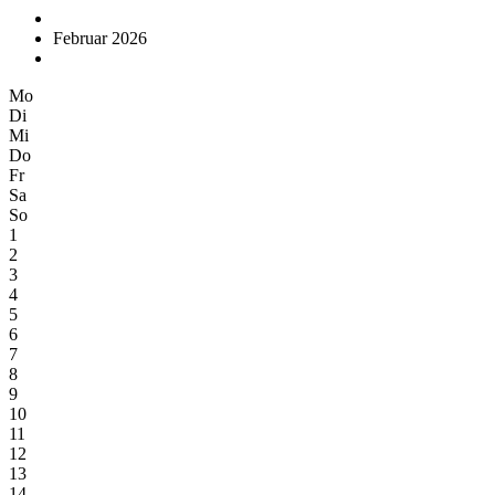
Februar 2026
Mo
Di
Mi
Do
Fr
Sa
So
1
2
3
4
5
6
7
8
9
10
11
12
13
14