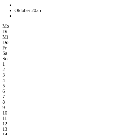
Oktober 2025
Mo
Di
Mi
Do
Fr
Sa
So
1
2
3
4
5
6
7
8
9
10
11
12
13
14